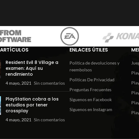
 ARTÍCULOS
ENLACES ÚTILES
ME
Resident Evil 8 Village a
Política de devoluciones y
Jueg
examen: Aquí su
reembolsos
Play
rendimiento
Politicas De Privacidad
Play
4 mayo, 2021
Sin comentarios
Preguntas Frecuentes
Play
PlayStation cobra a los
Síguenos en Facebook
Pla
estudios por tener
Síguenos en Instagram
crossplay
Play
4 mayo, 2021
Sin comentarios