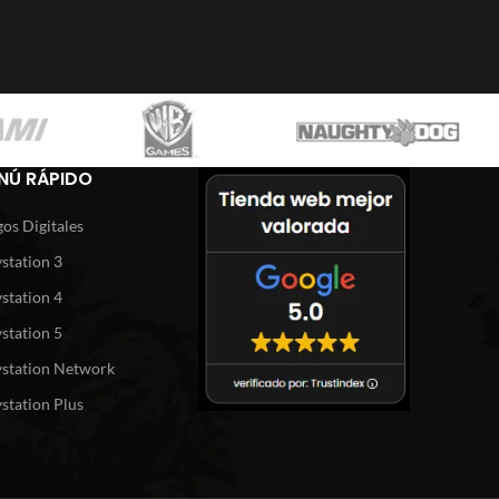
NÚ RÁPIDO
os Digitales
station 3
station 4
station 5
ystation Network
station Plus