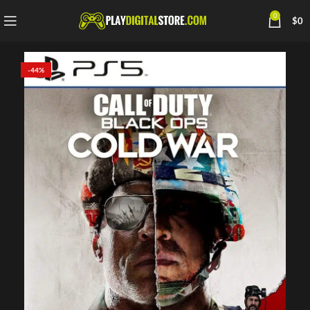
0
$
0
-44%