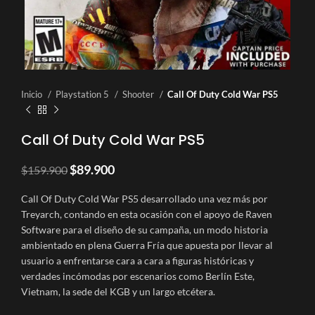
Inicio
Playstation 5
Shooter
Call Of Duty Cold War PS5
Call Of Duty Cold War PS5
El
El
$
89.900
$
159.900
precio
precio
original
actual
Call Of Duty Cold War PS5 desarrollado una vez más por
era:
es:
Treyarch, contando en esta ocasión con el apoyo de Raven
$159.900.
$89.900.
Software para el diseño de su campaña, un modo historia
ambientado en plena Guerra Fría que apuesta por llevar al
usuario a enfrentarse cara a cara a figuras históricas y
verdades incómodas por escenarios como Berlín Este,
Vietnam, la sede del KGB y un largo etcétera.