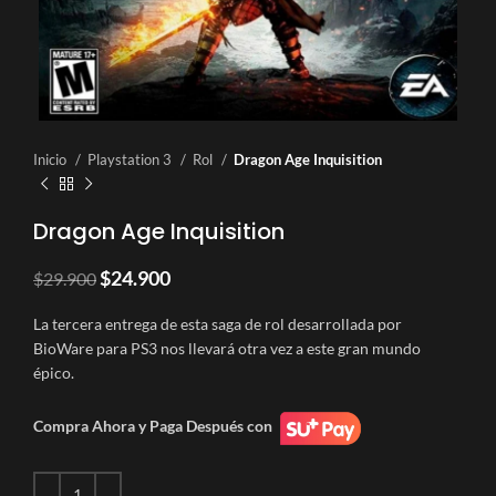
Inicio
Playstation 3
Rol
Dragon Age Inquisition
Dragon Age Inquisition
El
El
$
24.900
$
29.900
precio
precio
original
actual
La tercera entrega de esta saga de rol desarrollada por
era:
es:
BioWare para PS3 nos llevará otra vez a este gran mundo
$29.900.
$24.900.
épico.
Compra Ahora y Paga Después con