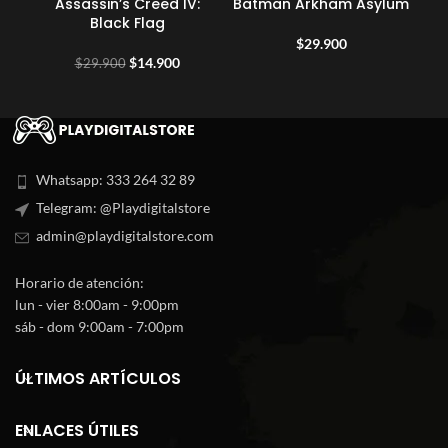
Assassin’s Creed IV:
Batman Arkham Asylum
Ca
Black Flag
$
29.900
El
El
$
14.900
$
29.900
precio
precio
original
actual
era:
es:
$29.900.
$14.900.
Whatsapp: 333 264 32 89
Telegram: @Playdigitalstore
admin@playdigitalstore.com
Horario de atención:
lun - vier 8:00am - 9:00pm
sáb - dom 9:00am - 7:00pm
ÚLTIMOS ARTÍCULOS
ENLACES ÚTILES