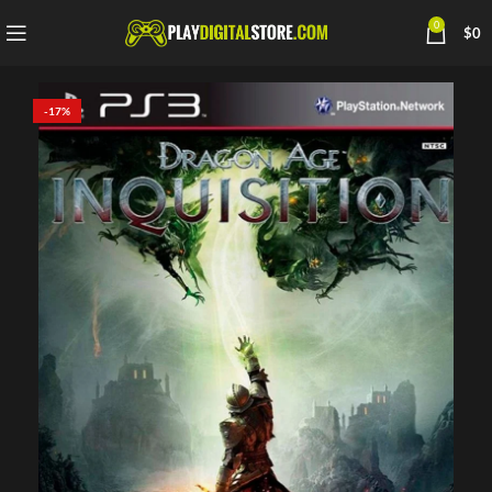
0
$
0
-17%