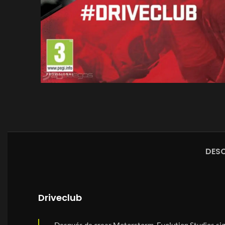
DESC
Driveclub
Después de crear Motorstorm, Evolution Studios sig