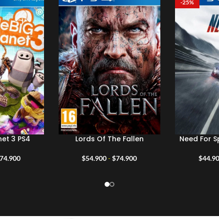
-25%
anet 3 PS4
Lords Of The Fallen
Need For S
Rango
Rango
74.900
$
54.900
-
$
74.900
$
44.9
de
de
precios:
precios:
desde
desde
$54.900
$54.900
hasta
hasta
$74.900
$74.900