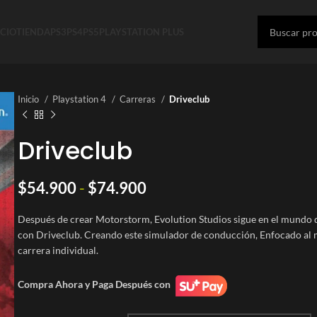
ICIO
TIENDA
PS3
PS4
PS5
PLAYSTATION PLUS
Inicio
Playstation 4
Carreras
Driveclub
Driveclub
Rango
$
54.900
-
$
74.900
de
Después de crear Motorstorm, Evolution Studios sigue en el mundo de
precios:
con Driveclub. Creando este simulador de conducción, Enfocado al
desde
carrera individual.
$54.900
hasta
Compra Ahora y Paga Después con
$74.900