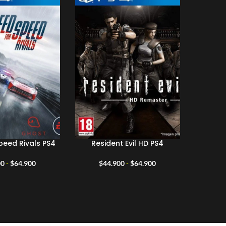
-25%
peed Rivals PS4
Resident Evil HD PS4
Shad
Rango
Rango
00
-
$
64.900
$
44.900
-
$
64.900
$
de
de
precios:
precios:
desde
desde
$44.900
$44.900
hasta
hasta
$64.900
$64.900