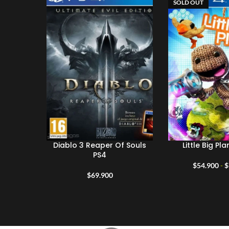
SOLD OUT
Diablo 3 Reaper Of Souls
Little Big Pl
PS4
$
54.900
-
$
$
69.900