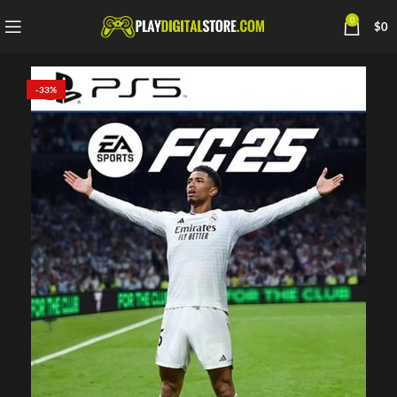
0
$
0
-33%