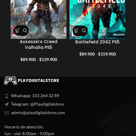
Assassin’s Creed
Battlefield 2042 PS5
Valhalla PS5
Rango
$
89.900
-
$
159.900
Rango
de
$
89.900
-
$
139.900
de
precios:
precios:
desde
desde
$89.900
$89.900
hasta
hasta
$159.900
$139.900
Whatsapp: 333 264 32 89
Telegram: @Playdigitalstore
admin@playdigitalstore.com
Horario de atención:
lun - vier 8:00am - 9:00pm