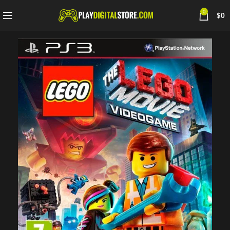
0
$
0