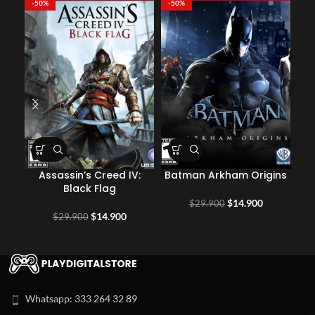
-50%
-50%
-5
Assassin’s Creed IV:
Batman Arkham Origins
Black Flag
El
El
$
14.900
$
29.900
El
El
precio
precio
$
14.900
$
29.900
precio
precio
original
actual
original
actual
era:
es:
era:
es:
$29.900.
$14.900.
$29.900.
$14.900.
Whatsapp: 333 264 32 89