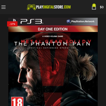
0
$
0
-17%