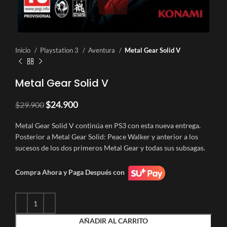
Inicio
Playstation 3
Aventura
Metal Gear Solid V
Metal Gear Solid V
El
El
$
24.900
$
29.900
precio
precio
original
actual
Metal Gear Solid V continúa en PS3 con esta nueva entrega.
era:
es:
Posterior a Metal Gear Solid: Peace Walker y anterior a los
$29.900.
$24.900.
sucesos de los dos primeros Metal Gear y todas sus subsagas.
Compra Ahora y Paga Después con
AÑADIR AL CARRITO