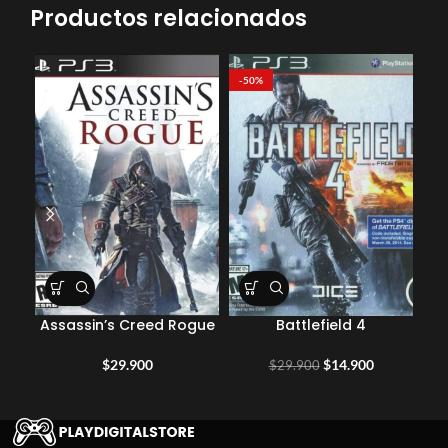
Productos relacionados
-50%
Assassin’s Creed Rogue
Battlefield 4
El
El
$
29.900
$
14.900
$
29.900
precio
precio
original
actual
era:
es:
$29.900.
$14.900.