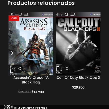
Productos relacionados
-50%
Assassin’s Creed IV:
Call Of Duty Black Ops 2
Cal
Black Flag
$
29.900
El
El
$
14.900
$
29.900
precio
precio
original
actual
era:
es: