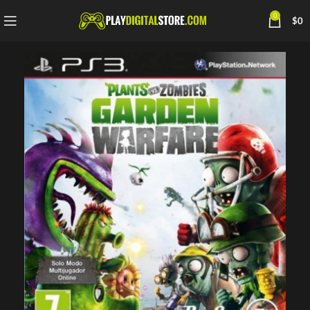
0
$
0