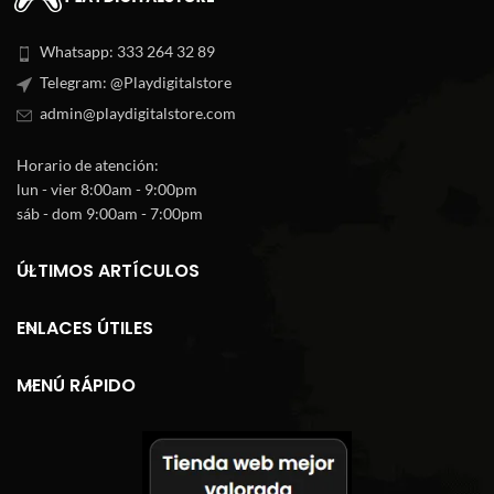
$29.900.
$14.900.
Whatsapp: 333 264 32 89
Telegram: @Playdigitalstore
admin@playdigitalstore.com
Horario de atención:
lun - vier 8:00am - 9:00pm
sáb - dom 9:00am - 7:00pm
ÚLTIMOS ARTÍCULOS
ENLACES ÚTILES
MENÚ RÁPIDO