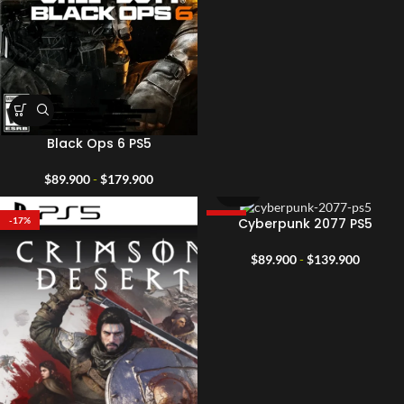
Black Ops 6 PS5
Rango
$
89.900
-
$
179.900
de
precios:
Cyberpunk 2077 PS5
-17%
-25%
desde
$89.900
Rango
$
89.900
-
$
139.900
hasta
de
$179.900
precios:
desde
$89.90
hasta
$139.9