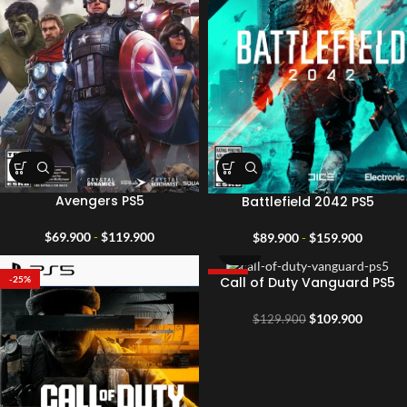
Avengers PS5
Battlefield 2042 PS5
Rango
Rango
$
69.900
-
$
119.900
$
89.900
-
$
159.900
de
de
precios:
precios:
Call of Duty Vanguard PS5
-25%
-15%
desde
desde
$69.900
$89.90
El
El
$
109.900
$
129.900
hasta
hasta
precio
precio
$119.900
$159.9
original
actual
era:
es:
$129.900.
$109.90