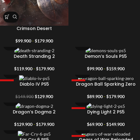
Crimson Desert
Rango
$
99.900
-
$
179.900
de
precios:
Death Stranding 2
Demon’s Souls PS5
desde
$99.900
Rango
Rango
$
119.900
-
$
179.900
$
99.900
-
$
159.900
hasta
de
de
$179.900
precios:
precios:
Diablo IV PS5
Dragon Ball Sparking Zero
-13%
-25%
desde
desde
$119.900
$99.90
El
El
Rango
$
129.900
$
89.900
-
$
179.900
$
149.900
hasta
hasta
precio
precio
de
$179.900
$159.9
original
actual
precios:
Dragon’s Dogma 2
Dying Light 2 PS5
-22%
era:
es:
desde
$149.900.
$129.900.
$89.90
Rango
Rango
$
129.900
-
$
179.900
$
69.900
-
$
149.900
hasta
de
de
$179.9
precios:
precios:
Far Cry 6 PS5
Gears of War Reloaded
-33%