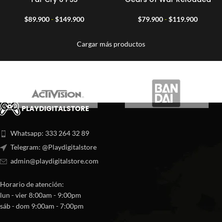
desde
desde
$129.900
$69.90
Rango
Rango
$
89.900
-
$
149.900
$
79.900
-
$
119.900
hasta
hasta
de
de
$179.900
$149.9
precios:
precios:
Cargar más productos
desde
desde
$89.900
$79.90
hasta
hasta
$149.900
$119.9
Whatsapp: 333 264 32 89
Telegram: @Playdigitalstore
admin@playdigitalstore.com
Horario de atención:
lun - vier 8:00am - 9:00pm
sáb - dom 9:00am - 7:00pm