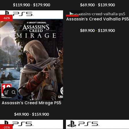
Rango
Rango
$
119.900
-
$
179.900
$
69.900
-
$
139.900
de
de
precios:
precios:
Assassin’s Creed Valhalla PS5
-62%
-25%
desde
desde
$119.900
$69.90
Rango
$
89.900
-
$
139.900
hasta
hasta
de
$179.900
$139.9
precios:
desde
$89.90
hasta
$139.9
Assassin’s Creed Mirage PS5
Rango
$
49.900
-
$
159.900
de
precios:
-25%