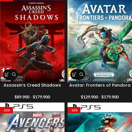
desde
$49.900
hasta
$159.900
Assassin’s Creed Shadows
Avatar: Frontiers of Pandora
Rango
Rango
$
89.900
-
$
179.900
$
129.900
-
$
179.900
de
de
precios:
precios
-22%
-10%
desde
desde
$89.900
$129.9
hasta
hasta
$179.900
$179.9