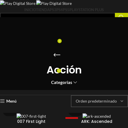
INICIO
TIENDA
PS3
PS4
PS5
PLAYSTATION PLUS
INICIAR SESIÓN
0
$
0
Acción
0
$
0
Categorias
Mostrando 1–20 de 55 resultados
Menú
007 First Light
ARK: Ascended
-46%