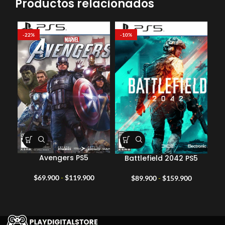
Productos relacionados
-22%
-10%
-4
Avengers PS5
C
Battlefield 2042 PS5
Rango
Rango
$
69.900
-
$
119.900
$
89.900
-
$
159.900
de
de
precios:
precios:
desde
desde
$69.900
$89.900
hasta