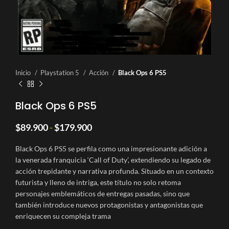
Inicio
Playstation 5
Acción
Black Ops 6 PS5
Black Ops 6 PS5
Rango
$
89.900
-
$
179.900
de
precios:
Black Ops 6 PS5 se perfila como una impresionante adición a
desde
la venerada franquicia ‘Call of Duty’, extendiendo su legado de
$89.900
acción trepidante y narrativa profunda. Situado en un contexto
hasta
futurista y lleno de intriga, este título no solo retoma
$179.900
personajes emblemáticos de entregas pasadas, sino que
también introduce nuevos protagonistas y antagonistas que
enriquecen su compleja trama