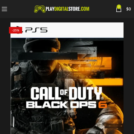
0
$
0
-25%