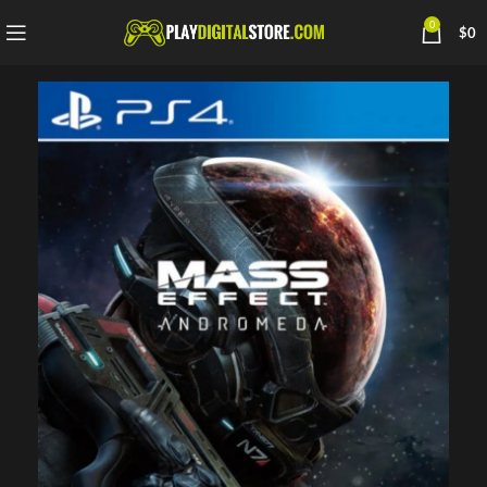
0
$
0