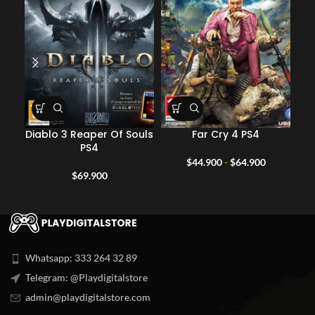
Diablo 3 Reaper Of Souls
Far Cry 4 PS4
PS4
Rango
$
44.900
-
$
64.900
de
$
69.900
precios:
desde
$44.900
hasta
$64.900
Whatsapp: 333 264 32 89
Telegram: @Playdigitalstore
admin@playdigitalstore.com