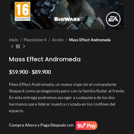
Inicio
Playstation 4
Acción
Mass Effect Andromeda
Mass Effect Andromeda
Rango
$
59.900
-
$
89.900
de
precios:
Mass Effect Andromeda, un nuevo viaje sin el comandante
desde
Shepard como protagonista pero con la familia Ryder al frente.
$59.900
En esta entrega podremos escoger a cualquiera de los dos
hasta
hermanos para liderar nuestra cruzada en los confines del
$89.900
espacio.
Compra Ahora y Paga Después con